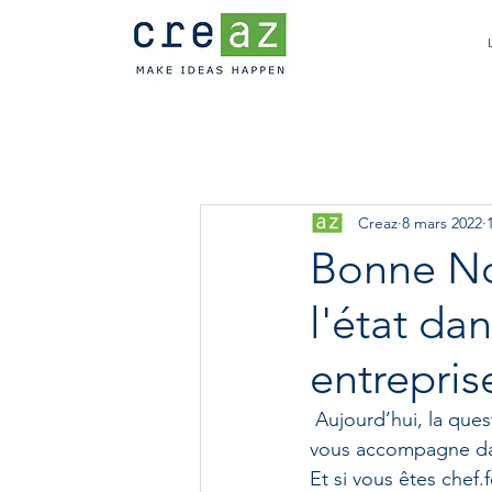
Creaz
8 mars 2022
Bonne No
l'état dan
entrepris
 Aujourd’hui, la question n’est plus: « pourquoi » y aller, mais « comment » y arriver. Creaz 
vous accompagne dans
Et si vous êtes chef