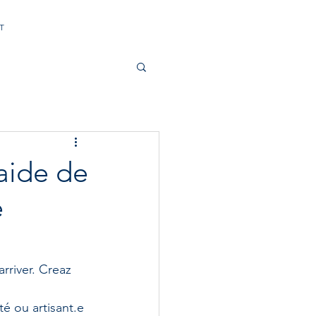
T
aide de
e
é ou artisant.e 