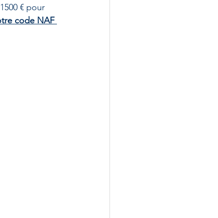
 150
0 €
 pour 
votre code NAF 